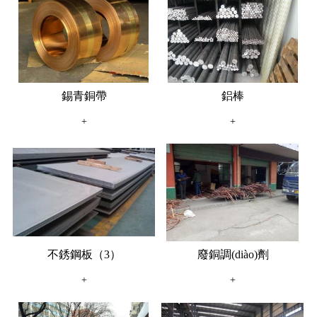
錫青銅帶
鋁棒
+
+
不銹鋼板（3）
廢銅調(diào)劑
+
+