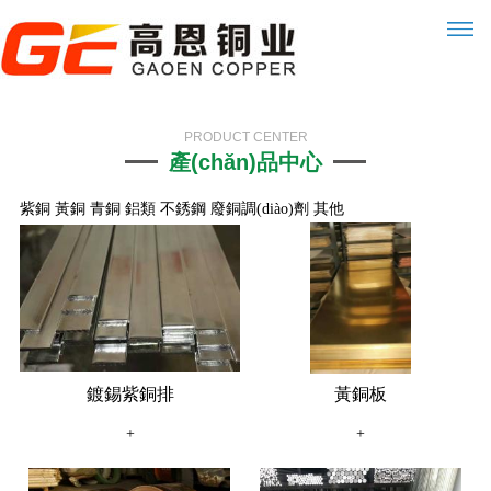
PRODUCT CENTER
產(chǎn)品中心
紫銅
黃銅
青銅
鋁類
不銹鋼
廢銅調(diào)劑
其他
鍍錫紫銅排
黃銅板
+
+