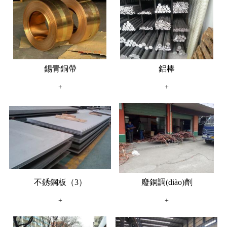
錫青銅帶
鋁棒
+
+
不銹鋼板（3）
廢銅調(diào)劑
+
+