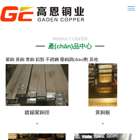
PRODUCT CENTER
產(chǎn)品中心
紫銅
黃銅
青銅
鋁類
不銹鋼
廢銅調(diào)劑
其他
鍍錫紫銅排
黃銅板
+
+